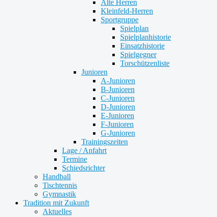
Alte Herren
Kleinfeld-Herren
Sportgruppe
Spielplan
Spielplanhistorie
Einsatzhistorie
Spielgegner
Torschützenliste
Junioren
A-Junioren
B-Junioren
C-Junioren
D-Junioren
E-Junioren
F-Junioren
G-Junioren
Trainingszeiten
Lage / Anfahrt
Termine
Schiedsrichter
Handball
Tischtennis
Gymnastik
Tradition mit Zukunft
Aktuelles