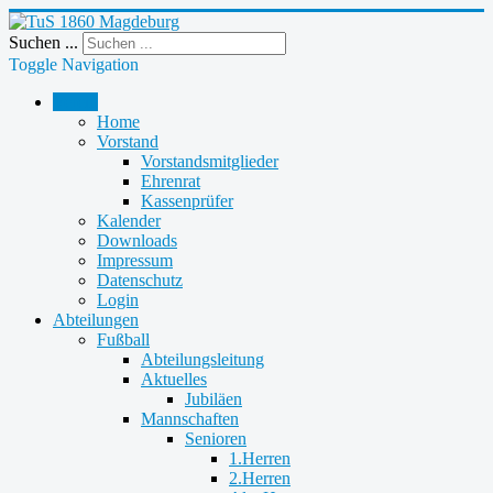
Suchen ...
Toggle Navigation
Verein
Home
Vorstand
Vorstandsmitglieder
Ehrenrat
Kassenprüfer
Kalender
Downloads
Impressum
Datenschutz
Login
Abteilungen
Fußball
Abteilungsleitung
Aktuelles
Jubiläen
Mannschaften
Senioren
1.Herren
2.Herren