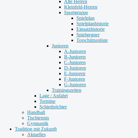
Alte Herren
Kleinfeld-Herren
Sportgruppe
Spielplan
Spielplanhistorie
Einsatzhistorie
Spielgegner
Torschützenliste
Junioren
A-Junioren
B-Junioren
C-Junioren
D-Junioren
E-Junioren
F-Junioren
G-Junioren
Trainingszeiten
Lage / Anfahrt
Termine
Schiedsrichter
Handball
Tischtennis
Gymnastik
Tradition mit Zukunft
Aktuelles