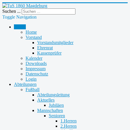
Suchen ...
Toggle Navigation
Verein
Home
Vorstand
Vorstandsmitglieder
Ehrenrat
Kassenprüfer
Kalender
Downloads
Impressum
Datenschutz
Login
Abteilungen
Fußball
Abteilungsleitung
Aktuelles
Jubiläen
Mannschaften
Senioren
1.Herren
2.Herren